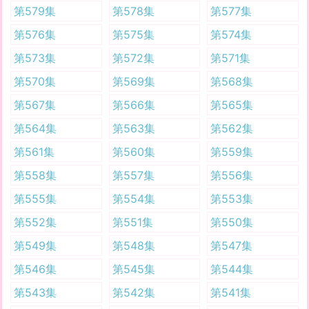
第579集
第578集
第577集
第576集
第575集
第574集
第573集
第572集
第571集
第570集
第569集
第568集
第567集
第566集
第565集
第564集
第563集
第562集
第561集
第560集
第559集
第558集
第557集
第556集
第555集
第554集
第553集
第552集
第551集
第550集
第549集
第548集
第547集
第546集
第545集
第544集
第543集
第542集
第541集