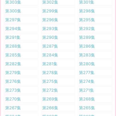
第303集
第302集
第301集
第300集
第299集
第298集
第297集
第296集
第295集
第294集
第293集
第292集
第291集
第290集
第289集
第288集
第287集
第286集
第285集
第284集
第283集
第282集
第281集
第280集
第279集
第278集
第277集
第276集
第275集
第274集
第273集
第272集
第271集
第270集
第269集
第268集
第267集
第266集
第265集