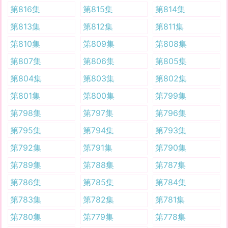
第816集
第815集
第814集
第813集
第812集
第811集
第810集
第809集
第808集
第807集
第806集
第805集
第804集
第803集
第802集
第801集
第800集
第799集
第798集
第797集
第796集
第795集
第794集
第793集
第792集
第791集
第790集
第789集
第788集
第787集
第786集
第785集
第784集
第783集
第782集
第781集
第780集
第779集
第778集