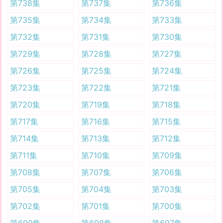
第738集
第737集
第736集
第735集
第734集
第733集
第732集
第731集
第730集
第729集
第728集
第727集
第726集
第725集
第724集
第723集
第722集
第721集
第720集
第719集
第718集
第717集
第716集
第715集
第714集
第713集
第712集
第711集
第710集
第709集
第708集
第707集
第706集
第705集
第704集
第703集
第702集
第701集
第700集