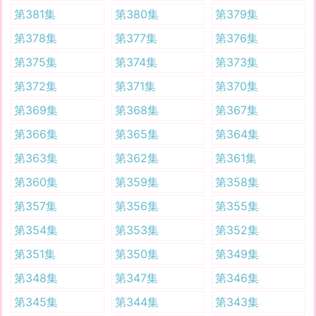
第381集
第380集
第379集
第378集
第377集
第376集
第375集
第374集
第373集
第372集
第371集
第370集
第369集
第368集
第367集
第366集
第365集
第364集
第363集
第362集
第361集
第360集
第359集
第358集
第357集
第356集
第355集
第354集
第353集
第352集
第351集
第350集
第349集
第348集
第347集
第346集
第345集
第344集
第343集