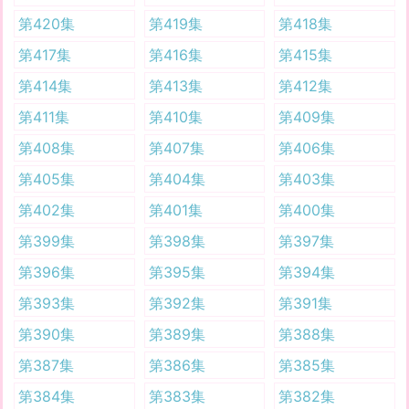
第420集
第419集
第418集
第417集
第416集
第415集
第414集
第413集
第412集
第411集
第410集
第409集
第408集
第407集
第406集
第405集
第404集
第403集
第402集
第401集
第400集
第399集
第398集
第397集
第396集
第395集
第394集
第393集
第392集
第391集
第390集
第389集
第388集
第387集
第386集
第385集
第384集
第383集
第382集