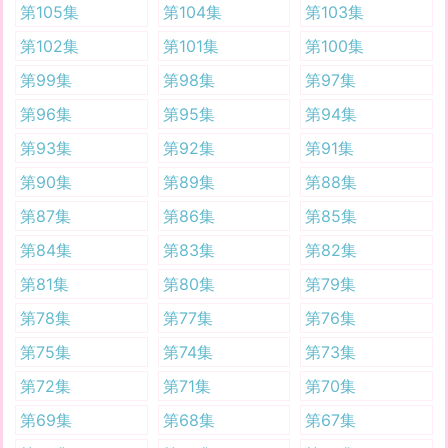
第105集
第104集
第103集
第102集
第101集
第100集
第99集
第98集
第97集
第96集
第95集
第94集
第93集
第92集
第91集
第90集
第89集
第88集
第87集
第86集
第85集
第84集
第83集
第82集
第81集
第80集
第79集
第78集
第77集
第76集
第75集
第74集
第73集
第72集
第71集
第70集
第69集
第68集
第67集