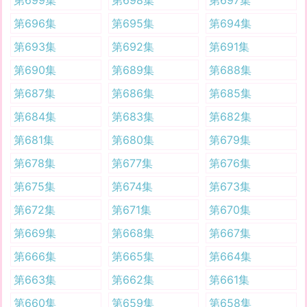
第699集
第698集
第697集
第696集
第695集
第694集
第693集
第692集
第691集
第690集
第689集
第688集
第687集
第686集
第685集
第684集
第683集
第682集
第681集
第680集
第679集
第678集
第677集
第676集
第675集
第674集
第673集
第672集
第671集
第670集
第669集
第668集
第667集
第666集
第665集
第664集
第663集
第662集
第661集
第660集
第659集
第658集