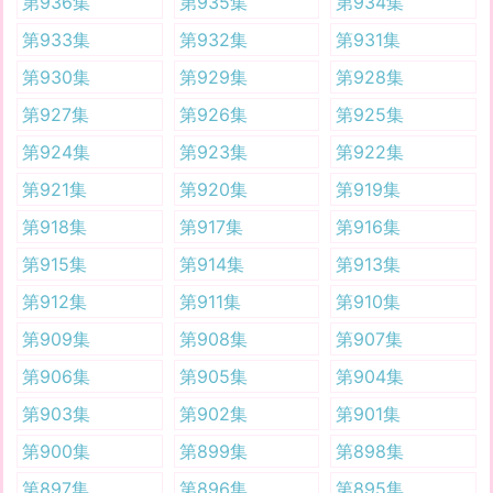
第936集
第935集
第934集
第933集
第932集
第931集
第930集
第929集
第928集
第927集
第926集
第925集
第924集
第923集
第922集
第921集
第920集
第919集
第918集
第917集
第916集
第915集
第914集
第913集
第912集
第911集
第910集
第909集
第908集
第907集
第906集
第905集
第904集
第903集
第902集
第901集
第900集
第899集
第898集
第897集
第896集
第895集