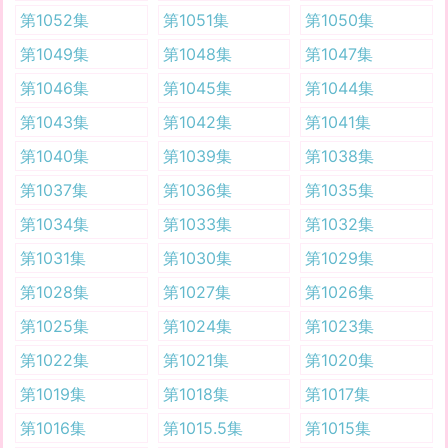
第1052集
第1051集
第1050集
第1049集
第1048集
第1047集
第1046集
第1045集
第1044集
第1043集
第1042集
第1041集
第1040集
第1039集
第1038集
第1037集
第1036集
第1035集
第1034集
第1033集
第1032集
第1031集
第1030集
第1029集
第1028集
第1027集
第1026集
第1025集
第1024集
第1023集
第1022集
第1021集
第1020集
第1019集
第1018集
第1017集
第1016集
第1015.5集
第1015集