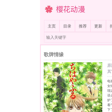
樱花动漫
(current)
主页
目录
推荐
更新
歌牌情缘
原
其
电
女
现
语
炉
着
下