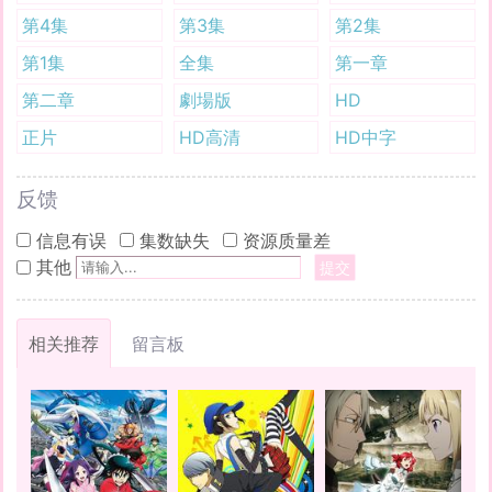
第4集
第3集
第2集
第1集
全集
第一章
第二章
劇場版
HD
正片
HD高清
HD中字
反馈
信息有误
集数缺失
资源质量差
其他
提交
相关推荐
留言板