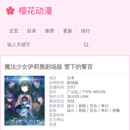
樱花动漫
(current)
主页
目录
推荐
更新
排行
魔法少女伊莉雅剧场版 雪下的誓言
地区
日本
动画种类
剧场版
首播时间
2017
原作
广山弘 / TYPE-MOON
制作公司
SILVER LINK.
播放状态
完结
剧情类型
战斗 / 冒险 / 百合 / 奇幻
标签
战斗 / 冒险 / 百合 / 奇幻 / 神魔
更新时间
官方网站
热度