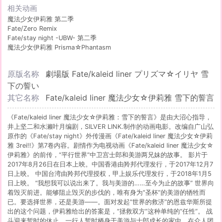
相关动画
魔法少女伊莉雅 第二季
Fate/Zero Remix
Fate/stay night -UBW- 第二季
魔法少女伊莉雅 Prisma☆Phantasm
Fate/Zero
幻想嘉年华
原版名称
劇場版 Fate/kaleid liner プリズマ☆イリヤ 雪
Fate/Apocrypha
下の誓い
空之境界
Fate/Grand Order -First Order-
其它名称
Fate/kaleid liner 魔法少女☆伊莉雅 雪下的誓言
魔法少女伊莉雅
魔法少女伊莉雅 第三季
《Fate/kaleid liner 魔法少女☆伊莉雅：雪下的誓言》是由大沼心指导，
Fate/stay night -UBW-
井上坚二和水濑叶月编剧，SILVER LINK.制作的动画电影。改编自广山弘
Fate/EXTRA Last Encore
原作的《Fate/stay night》外传漫画《Fate/kaleid liner 魔法少女☆伊莉
Fate/stay night
雅 3rei!!》第7卷内容。剧情作为电视动画《Fate/kaleid liner 魔法少女☆
Fate/stay night Heaven's Feel I.presage flower
伊莉雅》的前传，“平行世界”中卫宫士郎和美游两兄妹的故事。 影片于
君主·埃尔梅罗二世事件簿 魔眼收集列车 Grace note
2017年8月26日在日本上映。中国香港由羚邦代理发行，于2017年12月7
空之境界(TV版)
日上映。 中国台湾由羚邦代理授权，甲上娱乐代理发行，于2018年1月5
Fate/Zero 第二季
日上映。 “我想我可以说出来了。我与美游的……至今为止的故事” 世界向
魔法少女伊莉雅剧场版 Licht 无名的少女
着毁灭前进。能够阻止毁灭的步伐的，唯有身为“圣杯”的美游的牺牲而
Fate/stay night Heaven's Feel III.spring song
已。要选择世界，还是美游——。面对发起“世界的救济”的恩兹华斯所提
Fate/Grand Order 绝对魔兽战线 巴比伦尼亚
出的这个问题，伊莉雅给出的答案是，“拯救双方”这种单纯的“任性”。 战
卫宫家今天的饭
斗迎来暂时的休止，一行人暂时栖身于美游与士郎成长的家中。在众人团