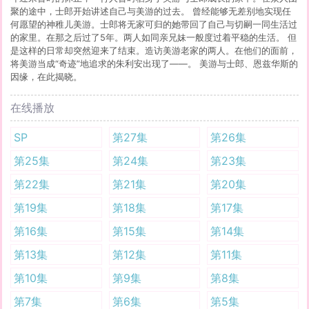
Fate/stay night Heaven's Feel II.lost butterfly
聚的途中，士郎开始讲述自己与美游的过去。 曾经能够无差别地实现任
Fate/Grand Order 神圣圆桌领域 卡美洛
何愿望的神稚儿美游。士郎将无家可归的她带回了自己与切嗣一同生活过
魔法少女伊莉雅 第四季
的家里。在那之后过了5年。两人如同亲兄妹一般度过着平稳的生活。 但
Fate/Grand Carnival
是这样的日常却突然迎来了结束。造访美游老家的两人。在他们的面前，
Fate/stay night -UBW- 剧场版
将美游当成“奇迹”地追求的朱利安出现了——。 美游与士郎、恩兹华斯的
君主·埃尔梅罗二世事件簿 魔眼收集列车 特别篇
因缘，在此揭晓。
Fate/Grand Order -终局特异点 冠位时间神殿所罗门-
Fate/Grand Order -MOONLIGHT/LOSTROOM
在线播放
SP
第27集
第26集
第25集
第24集
第23集
第22集
第21集
第20集
第19集
第18集
第17集
第16集
第15集
第14集
第13集
第12集
第11集
第10集
第9集
第8集
第7集
第6集
第5集