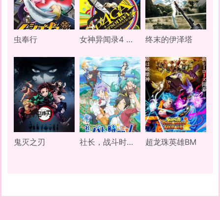
虫奉行
女神异闻录4 黄金版
终末的伊泽塔
鬼灭之刃
社长，战斗时间到了！
超龙珠英雄BM