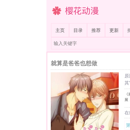
樱花动漫
(current)
主页
目录
推荐
更新
就算是爸爸也想做
原
其
《
展
在
第