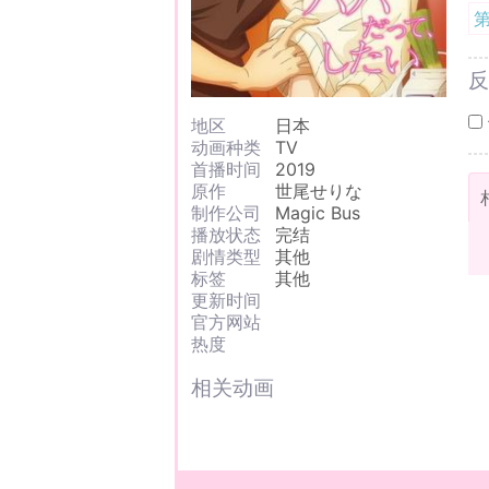
第
反
地区
日本
动画种类
TV
首播时间
2019
原作
世尾せりな
制作公司
Magic Bus
播放状态
完结
剧情类型
其他
标签
其他
更新时间
官方网站
热度
相关动画