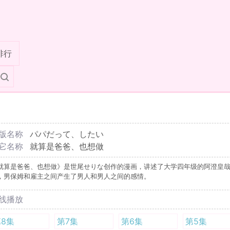
排行
版名称
パパだって、したい
它名称
就算是爸爸、也想做
就算是爸爸、也想做》是世尾せりな创作的漫画，讲述了大学四年级的阿澄皇
，男保姆和雇主之间产生了男人和男人之间的感情。
线播放
8集
第7集
第6集
第5集