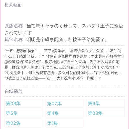
相关动画
原版名称
当て馬キャラのくせして、スパダリ王子に寵愛
されています
其它名称
明明是个碍事配角，却被王子给宠爱了。
“一直…想和你接触”——王子×竞争者。 本应该争夺女主角的……不知为
什么王子瞄准了我…！？ 转生到小说世界的罗尼尔，本来是阻碍故事主角
恋爱道路的“碍事角色”，很好地把握了自己的立场，为了不因妨碍而定
罪，拼命地避开英雄王子埃里克……没想到王子竟然沉迷于罗尼尔！？
“明明是新手，却很容易有感觉，多么可爱的身体啊……”在拒绝的时候，
却被当成了欲拒还迎—— 诶……为什么和小说不一样呢！？
在线播放
第08集
第07集
第6集
第5集
第4集
第03集
第02集
第1集