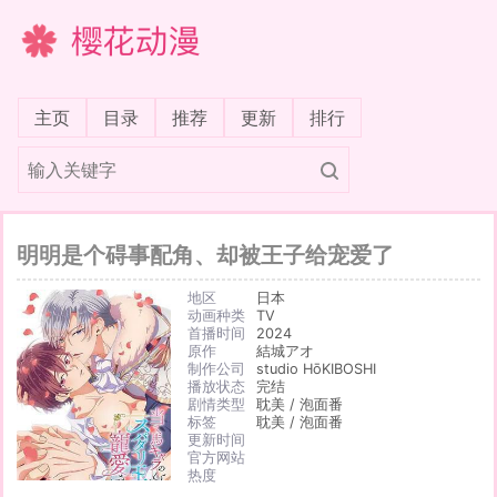
樱花动漫
(current)
主页
目录
推荐
更新
排行
明明是个碍事配角、却被王子给宠爱了
地区
日本
动画种类
TV
首播时间
2024
原作
結城アオ
制作公司
studio HōKIBOSHI
播放状态
完结
剧情类型
耽美 / 泡面番
标签
耽美 / 泡面番
更新时间
官方网站
热度