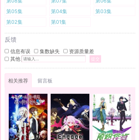
第08集
第07集
第06集
第05集
第04集
第03集
第02集
第01集
反馈
信息有误
集数缺失
资源质量差
其他
提交
相关推荐
留言板