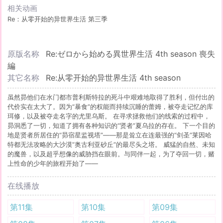
相关动画
Re：从零开始的异世界生活 第三季
原版名称
Re:ゼロから始める異世界生活 4th season 喪失
編
其它名称
Re:从零开始的异世界生活 4th season
虽然昴他们在水门都市普利斯特拉的死斗中艰难地取得了胜利，但付出的
代价实在太大了。因为“暴食”的权能而持续沉睡的蕾姆，被夺走记忆的库
珥修，以及被夺走名字的尤里乌斯。 在寻求拯救他们的线索的过程中，
昴洞悉了一切，知道了拥有各种知识的“贤者”夏乌拉的存在。 下一个目的
地是贤者所居住的“昴宿星监视塔”——那是耸立在连最强的“剑圣”莱因哈
特都无法攻略的大沙漠“奥古利亚砂丘”的最尽头之塔。 威猛的自然、未知
的魔兽，以及超乎想像的威胁挡在眼前。与同伴一起，为了夺回一切，赌
上性命的少年的旅程开始了——
在线播放
第11集
第10集
第09集