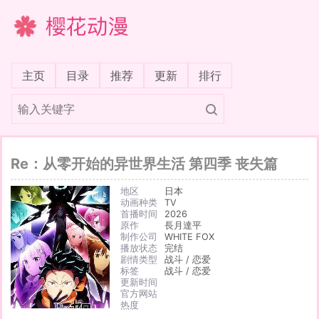
樱花动漫
(current)
主页
目录
推荐
更新
排行
Re：从零开始的异世界生活 第四季 丧失篇
地区
日本
动画种类
TV
首播时间
2026
原作
長月達平
制作公司
WHITE FOX
播放状态
完结
剧情类型
战斗 / 恋爱
标签
战斗 / 恋爱
更新时间
官方网站
热度