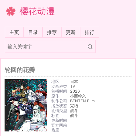
樱花动漫
(current)
主页
目录
推荐
更新
排行
轮回的花瓣
地区
日本
动画种类
TV
首播时间
2026
原作
小西幹久
制作公司
BENTEN Film
播放状态
完结
剧情类型
战斗
标签
战斗
更新时间
官方网站
热度