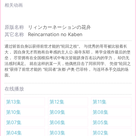
相关动画
原版名称
リィンカーネーションの花弁
其它名称
Reincarnation no Kaben
通过斩首自身以获得前世才能的"轮回之枝"。 与优秀的哥哥被比较着长
大， 因自身无才而抱有自卑感的主人公·扇寺东耶， 将学业视作最后的堡
垒， 尽管拥有在全国模拟考试中每次皆能跻身百名以内的学力， 却仍无
法感到满足。 就在这样的某一天，他偶然目击了同班同学、 凭借"轮回之
枝"获得了前世才能的 "轮回者"灰都·卢奥·巴菲特， 与连环杀手交战的场
面。
在线播放
第13集
第12集
第11集
第10集
第09集
第08集
第07集
第06集
第05集
第04集
第03集
第02集