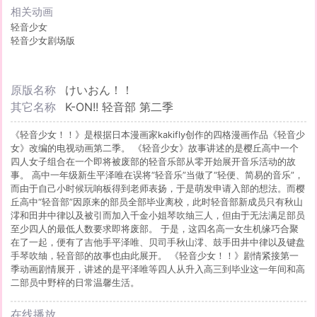
相关动画
轻音少女
轻音少女剧场版
原版名称
けいおん！！
其它名称
K-ON!! 轻音部 第二季
《轻音少女！！》是根据日本漫画家kakifly创作的四格漫画作品《轻音少
女》改编的电视动画第二季。 《轻音少女》故事讲述的是樱丘高中一个
四人女子组合在一个即将被废部的轻音乐部从零开始展开音乐活动的故
事。 高中一年级新生平泽唯在误将“轻音乐”当做了“轻便、简易的音乐”，
而由于自己小时候玩响板得到老师表扬，于是萌发申请入部的想法。而樱
丘高中“轻音部”因原来的部员全部毕业离校，此时轻音部新成员只有秋山
澪和田井中律以及被引而加入千金小姐琴吹䌷三人，但由于无法满足部员
至少四人的最低人数要求即将废部。 于是，这四名高一女生机缘巧合聚
在了一起，便有了吉他手平泽唯、贝司手秋山澪、鼓手田井中律以及键盘
手琴吹䌷，轻音部的故事也由此展开。 《轻音少女！！》剧情紧接第一
季动画剧情展开，讲述的是平泽唯等四人从升入高三到毕业这一年间和高
二部员中野梓的日常温馨生活。
在线播放