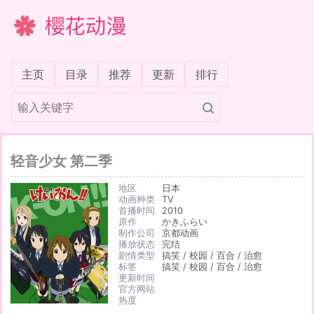
樱花动漫
(current)
主页
目录
推荐
更新
排行
轻音少女 第二季
地区
日本
动画种类
TV
首播时间
2010
原作
かきふらい
制作公司
京都动画
播放状态
完结
剧情类型
搞笑 / 校园 / 百合 / 治愈
标签
搞笑 / 校园 / 百合 / 治愈
更新时间
官方网站
热度