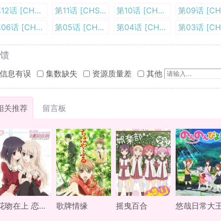
第12话 [CHS][QPIC]
第11话 [CHS][QPIC]
第10话 [CHS][QPIC]
第06话 [CHS][QPIC]
第05话 [CHS][QPIC]
第04话 [CHS][QPIC]
馈
信息有误
集数缺失
资源质量差
其他
相关推荐
留言板
花吻在上 恋人的羁绊
歌牌情缘
摇曳百合
悠哉日常大