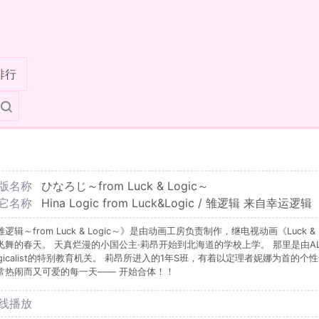
排行
版名称
ひなろじ～from Luck & Logic～
它名称
Hina Logic from Luck&Logic / 雏逻辑 来自幸运逻辑
雏逻辑～from Luck & Logic～》是由动画工房负责制作，继电视动画《Luck
飞舞的春天。 天真烂漫的小国公主·莉昂开始到北海道的学校上学。 那里是由A
ogicalist的特别教育机关。 莉昂所进入的1年S班，有着以定理者妮娜为首
常热闹而又可爱的每一天—— 开始合体！！
线播放