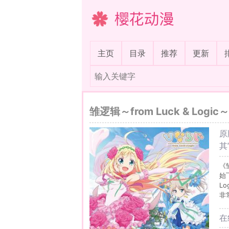
樱花动漫
(current)
主页
目录
推荐
更新
雏逻辑～from Luck & Logic～
原
其
《
始
L
非
在