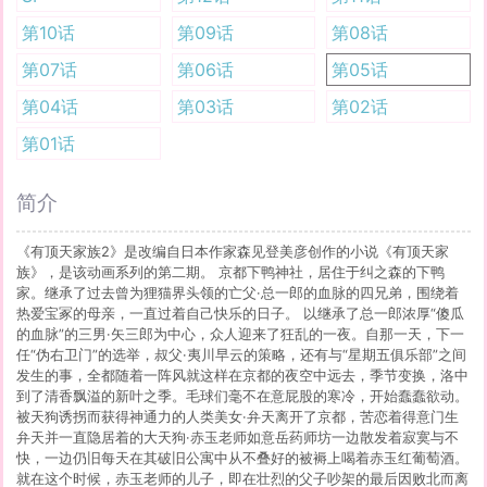
第10话
第09话
第08话
第07话
第06话
第05话
第04话
第03话
第02话
第01话
简介
《有顶天家族2》是改编自日本作家森见登美彦创作的小说《有顶天家
族》，是该动画系列的第二期。 京都下鸭神社，居住于纠之森的下鸭
家。继承了过去曾为狸猫界头领的亡父·总一郎的血脉的四兄弟，围绕着
热爱宝冢的母亲，一直过着自己快乐的日子。 以继承了总一郎浓厚“傻瓜
的血脉”的三男·矢三郎为中心，众人迎来了狂乱的一夜。自那一天，下一
任“伪右卫门”的选举，叔父·夷川早云的策略，还有与“星期五俱乐部”之间
发生的事，全都随着一阵风就这样在京都的夜空中远去，季节变换，洛中
到了清香飘溢的新叶之季。毛球们毫不在意屁股的寒冷，开始蠢蠢欲动。
被天狗诱拐而获得神通力的人类美女·弁天离开了京都，苦恋着得意门生
弁天并一直隐居着的大天狗·赤玉老师如意岳药师坊一边散发着寂寞与不
快，一边仍旧每天在其破旧公寓中从不叠好的被褥上喝着赤玉红葡萄酒。
就在这个时候，赤玉老师的儿子，即在壮烈的父子吵架的最后因败北而离