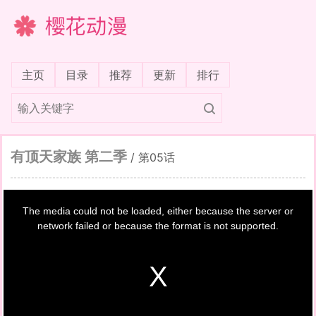
樱花动漫
(current)
主页
目录
推荐
更新
排行
有顶天家族 第二季
/
第05话