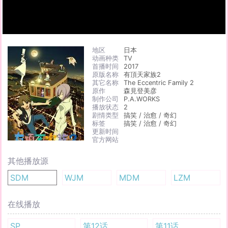
地区
日本
动画种类
TV
首播时间
2017
原版名称
有頂天家族2
其它名称
The Eccentric Family 2
原作
森見登美彦
制作公司
P.A.WORKS
播放状态
2
剧情类型
搞笑 / 治愈 / 奇幻
标签
搞笑 / 治愈 / 奇幻
更新时间
官方网站
其他播放源
SDM
WJM
MDM
LZM
在线播放
SP
第12话
第11话