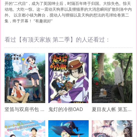
开的“二代目”，成为了英国绅士后，时隔百年终于归国。大惊失色。惊天
动地。大吃一惊。这一震动天狗界以及狸猫界的大消息瞬间扩散到洛中内
外。 以京都小镇为舞台，搅动人与狸猫以及天狗的想法的毛球绘卷第二
集，终于开幕！ “有趣就好”
看过【有顶天家族 第二季】的人还看过：
竖笛与双肩书包 第三季
鬼灯的冷彻OAD
夏目友人帐 第五季