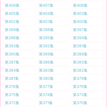
第408集
第407集
第406集
第405集
第404集
第403集
第402集
第401集
第400集
第399集
第398集
第397集
第396集
第395集
第394集
第393集
第392集
第391集
第390集
第389集
第388集
第387集
第386集
第385集
第384集
第383集
第382集
第381集
第380集
第379集
第378集
第377集
第376集
第375集
第374集
第373集
第372集
第371集
第370集