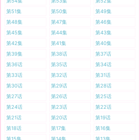
第54集
第53集
第52集
第51集
第50集
第49集
第48集
第47集
第46集
第45集
第44集
第43集
第42集
第41集
第40集
第39集
第38话
第37话
第36话
第35话
第34话
第33话
第32话
第31话
第30话
第29话
第28话
第27话
第26话
第25话
第24话
第23话
第22话
第21话
第20话
第19话
第18话
第17集
第16集
第15集
第14集
第13集