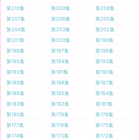
第210集
第209集
第208集
第207集
第206集
第205集
第204集
第203集
第202集
第201集
第200集
第199集
第198集
第197集
第196集
第195集
第194集
第193集
第192集
第191集
第190集
第189集
第188集
第187集
第186集
第185集
第184集
第183集
第182集
第181集
第180集
第179集
第178集
第177集
第176集
第175集
第174集
第173集
第172集