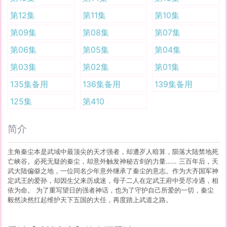
第12集
第11集
第10集
第09集
第08集
第07集
第06集
第05集
第04集
第03集
第02集
第01集
135集备用
136集备用
139集备用
125集
第410
简介
主角秦尘本是武域中最顶尖的天才强者，却遭歹人暗算，陨落大陆禁地死
亡峡谷。必死无疑的秦尘，却意外触发神秘古剑的力量…… 三百年后，天
武大陆偏僻之地，一位同名少年意外继承了秦尘的意志。作为大齐国军神
定武王的爱孙，却因生父来历成迷，母子二人在定武王府中受尽冷遇，相
依为命。 为了重写望日的强者神话，也为了守护自己所爱的一切，秦尘
毅然决然扛起维护天下五国的大任，再度踏上武道之路。