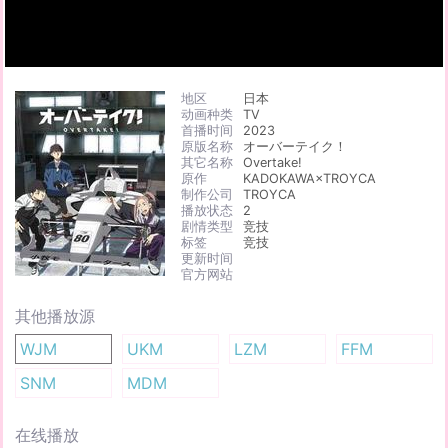
地区
日本
动画种类
TV
首播时间
2023
原版名称
オーバーテイク！
其它名称
Overtake!
原作
KADOKAWA×TROYCA
制作公司
TROYCA
播放状态
2
剧情类型
竞技
标签
竞技
更新时间
官方网站
其他播放源
WJM
UKM
LZM
FFM
SNM
MDM
在线播放