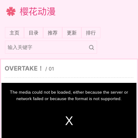
樱花动漫
(current)
主页
目录
推荐
更新
排行
OVERTAKE！
/
01