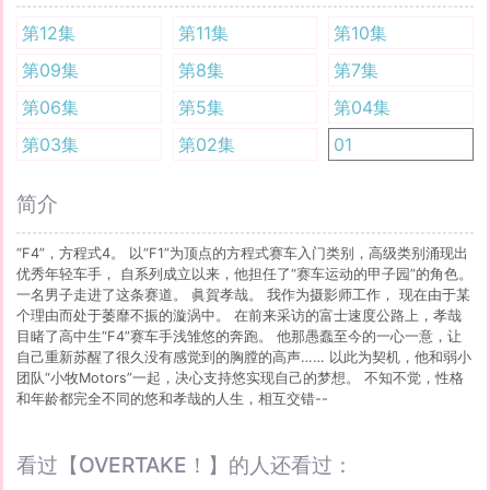
第12集
第11集
第10集
第09集
第8集
第7集
第06集
第5集
第04集
第03集
第02集
01
简介
“F4”，方程式4。 以“F1”为顶点的方程式赛车入门类别，高级类别涌现出
优秀年轻车手， 自系列成立以来，他担任了“赛车运动的甲子园”的角色。
一名男子走进了这条赛道。 眞賀孝哉。 我作为摄影师工作， 现在由于某
个理由而处于萎靡不振的漩涡中。 在前来采访的富士速度公路上，孝哉
目睹了高中生“F4”赛车手浅雏悠的奔跑。 他那愚蠢至今的一心一意，让
自己重新苏醒了很久没有感觉到的胸膛的高声…… 以此为契机，他和弱小
团队“小牧Motors”一起，决心支持悠实现自己的梦想。 不知不觉，性格
和年龄都完全不同的悠和孝哉的人生，相互交错--
看过【OVERTAKE！】的人还看过：