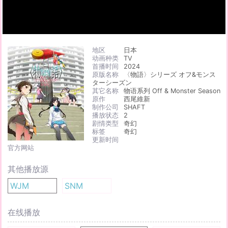
地区
日本
动画种类
TV
首播时间
2024
原版名称
〈物語〉シリーズ オフ&モンス
ターシーズン
其它名称
物语系列 Off & Monster Season
原作
西尾維新
制作公司
SHAFT
播放状态
2
剧情类型
奇幻
标签
奇幻
更新时间
官方网站
其他播放源
WJM
SNM
在线播放