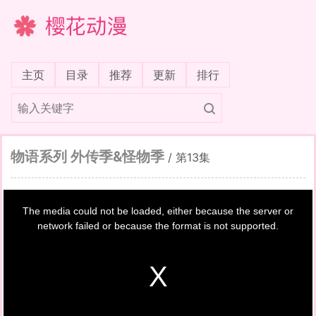
樱花动漫
(current)
主页
目录
推荐
更新
排行
物语系列 外传季&怪物季
/
第13集