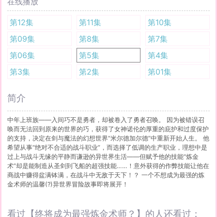
在线播放
第12集
第11集
第10集
第09集
第8集
第7集
第06集
第5集
第4集
第3集
第2集
第01集
简介
中年上班族——入间巧不是勇者，却被卷入了勇者召唤。 因为被错误召
唤而无法回到原来的世界的巧，获得了女神诺伦的厚重的庇护和过度保护
的支持，决定在剑与魔法的幻想世界“米尔德加尔德”中重新开始人生。 他
希望从事“绝对不合适的战斗职业”，而选择了低调的生产职业，理想中是
过上与战斗无缘的平静而谦逊的异世界生活——但赋予他的技能“炼金
术”却是能制造从圣剑到飞船的超强技能……！意外获得的作弊技能让他在
商战中赚得盆满钵满，在战斗中无敌于天下！？ 一个不想成为最强的炼
金术师的温馨(?)异世界冒险故事即将展开！
看过【终将成为最强炼金术师？】的人还看过：