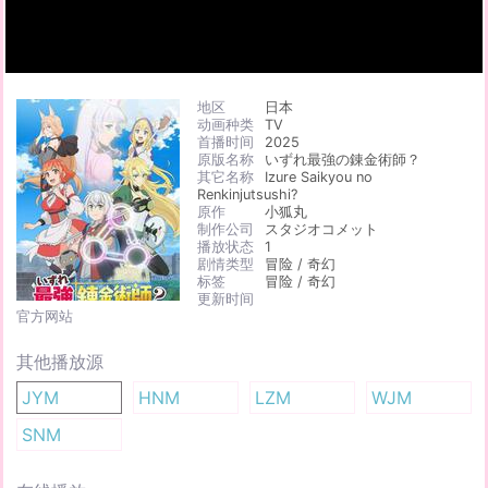
地区
日本
动画种类
TV
首播时间
2025
原版名称
いずれ最強の錬金術師？
其它名称
Izure Saikyou no
Renkinjutsushi?
原作
小狐丸
制作公司
スタジオコメット
播放状态
1
剧情类型
冒险 / 奇幻
标签
冒险 / 奇幻
更新时间
官方网站
其他播放源
JYM
HNM
LZM
WJM
SNM