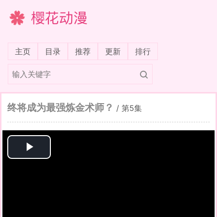
樱花动漫
(current)
主页
目录
推荐
更新
排行
终将成为最强炼金术师？
/
第5集