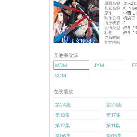
原版名称
鬼人幻
其它名称
Kijin G
原作
中西モ
制作公司
横浜ア
播放状态
2
剧情类型
战斗 /
标签
战斗 /
更新时间
官方网站
其他播放源
MDM
JYM
F
SDM
在线播放
第24集
第23集
第18集
第17集
第12集
第11集
第06集
第05集