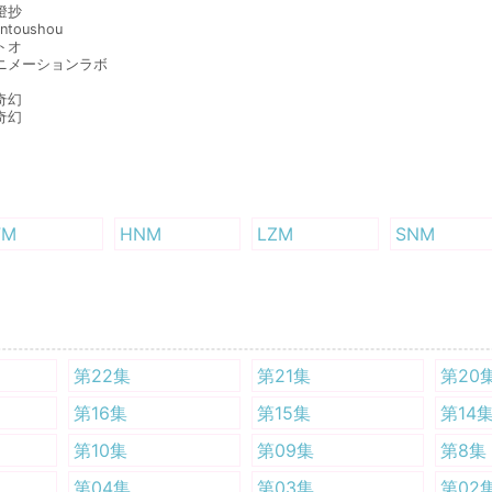
燈抄
entoushou
トオ
ニメーションラボ
 奇幻
 奇幻
FM
HNM
LZM
SNM
第22集
第21集
第20
第16集
第15集
第14
第10集
第09集
第8集
第04集
第03集
第02