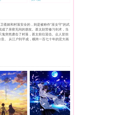
卫斋姬和村落安全的，则是被称作“巫女守”的武
就成了亲密无间的朋友。甚太刻苦修习剑术，当
只鬼突然袭击了村落，甚太前往迎击。众人皆担
铃音。 从江户到平成，横跨一百七十年的宏大画