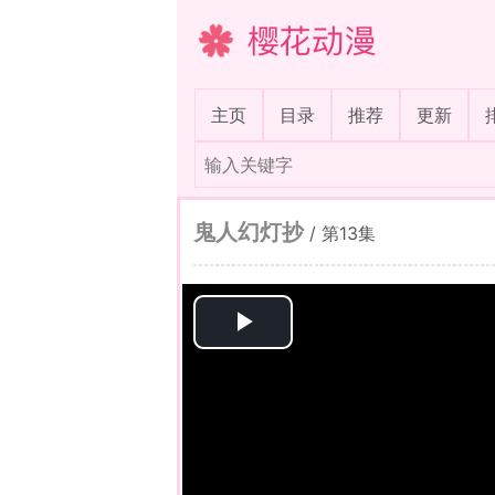
樱花动漫
(current)
主页
目录
推荐
更新
鬼人幻灯抄
/
第13集