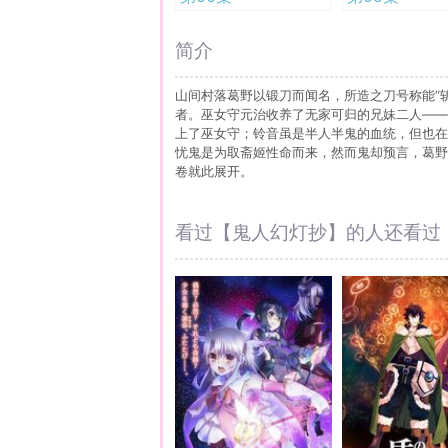
简介
山间村落葛野以锻刀而闻名，所造之刀号称能“斩
者。巫女守元治收养了无家可归的兄妹二人——
上了巫女守；铃音虽是半人半鬼的血统，但也在
忧鬼是为取斋姬性命而来，然而鬼却预言，葛野
卷就此展开。
看过【鬼人幻灯抄】的人还看过