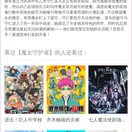
拥有鬼之力的高中生乙木守仁某天从父亲那里获知，因为鬼族有使魔的血
统，所以自己必须担任儿时玩伴魔女若月妮可的使魔。虽然在魔女的圣地
修行数年回来的妮可为能够与青梅竹马重逢而感到小鹿乱撞…不过根据魔
女的预言，有黑魔女盯上了妮可，守仁要想尽办法保护她… 冒失的妮可与
守仁进入了同一所高中就读，她遇见了许多独具特色的同学，同时也总用
古怪魔法掀起无法回避的麻烦—— 他们能否度过安稳的生活呢？异想天
开！新感觉奇幻喜剧开幕！
看过【魔女守护者】的人还看过：
进击！巨人中学校
齐木楠雄的灾难
七人魔法使剧场版 -悠久图书馆与炼金术少女-