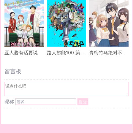
亚人酱有话要说
路人超能100 第二季
青梅竹马绝对不会输的恋爱喜剧
留言板
昵称
提交