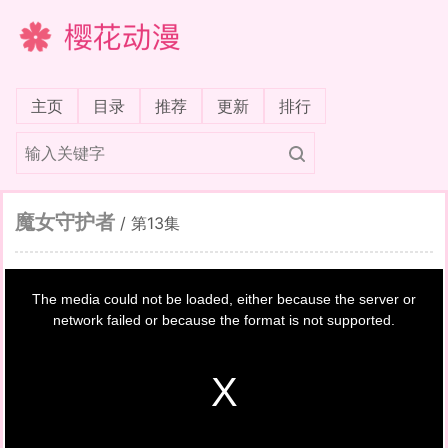
樱花动漫
(current)
主页
目录
推荐
更新
排行
魔女守护者
/
第13集