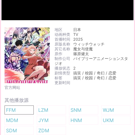
地区
日本
动画种类
TV
首播时间
2025
原版名称
ウィッチウォッチ
其它名称
魔女与使魔
原作
篠原健太
制作公司
バイブリーアニメーションスタ
ジオ
播放状态
2
剧情类型
搞笑 / 校园 / 奇幻 / 恋爱
标签
搞笑 / 校园 / 奇幻 / 恋爱
更新时间
官方网站
其他播放源
FFM
LZM
SNM
WJM
MDM
JYM
HNM
UKM
SDM
ZDM