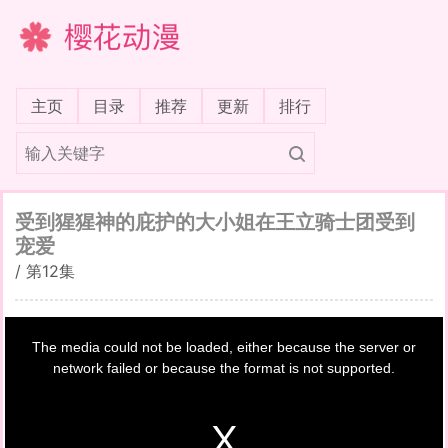
樱花动漫
(current)
主页
目录
推荐
更新
排行
受到猩猩神的庇护的大小姐在王立骑士团受到
宠爱
/
第12集