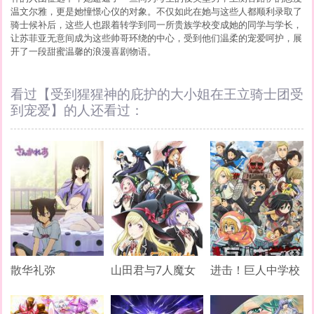
温文尔雅，更是她憧憬心仪的对象。不仅如此在她与这些人都顺利录取了
骑士候补后，这些人也跟着转学到同一所贵族学校变成她的同学与学长，
让苏菲亚无意间成为这些帅哥环绕的中心，受到他们温柔的宠爱呵护，展
开了一段甜蜜温馨的浪漫喜剧物语。
看过【受到猩猩神的庇护的大小姐在王立骑士团受
到宠爱】的人还看过：
散华礼弥
山田君与7人魔女
进击！巨人中学校