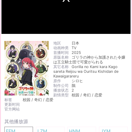
地区
日本
动画种类
TV
首播时间
2025
原版名称
ゴリラの神から加護された令嬢
は王立騎士団で可愛がられる
其它名称
Gorilla no Kami kara Kago
sareta Reijou wa Ouritsu Kishidan de
Kawaigarareru
原作
シロヒ
制作公司
鵲
播放状态
2
剧情类型
校园 / 奇幻 / 恋爱
标签
校园 / 奇幻 / 恋爱
更新时间
官方网站
其他播放源
FFM
LZM
HNM
JYM