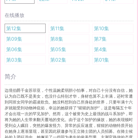
在线播放
第12集
第11集
第10集
第09集
第8集
第7集
第06集
第05集
第4集
第03集
第02集
第01集
简介
边境伯爵千金苏菲亚，个性温婉柔弱胆小怕事，对自己十分没有自信，她
认为自己既不是美女，也没什么特别才华，身材也算不上丰满，还时常遭
到同班女同学的霸凌欺负。她没料想到自己所身处的世界，只要年满十六
岁就能受到动物神庇佑，幸运的她获得了“猩猩的加护”，这是每隔五十年
才会出现一次的罕见加护。然而，这个被誉为史上最强的战斗系加护，即
将为她的人生带来翻天覆地的变化。由于这个加护的缘故，她的表现顿时
受到众人瞩目，突然的爆发怪力、异常的反应速度，猩猩的动物特质开始
在她身上逐渐显现，甚至因此获邀参与王立骑士团的人员招募。在骑士候
补的入团征选中，她邂逅了一些同为考生的俊美型男，主测官路伊的态度