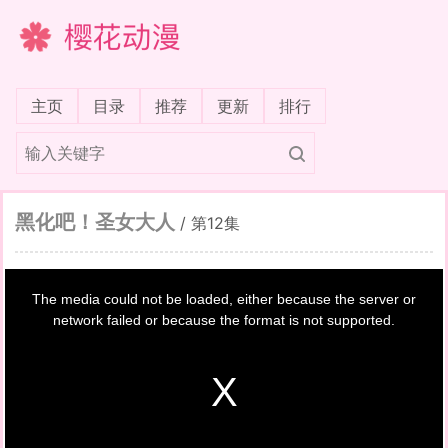
樱花动漫
(current)
主页
目录
推荐
更新
排行
黑化吧！圣女大人
/
第12集