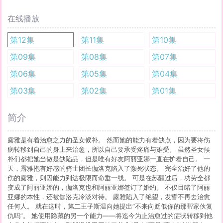
在线播放
第12集
第11集
第10集
第09集
第08集
第07集
第06集
第05集
第04集
第03集
第02集
第01集
简介
露雅是有着治愈之力的圣女候补。 然而她的能力有着缺点，因为要将伤
病转移到自己的身上来治愈，所以自己要承受疼痛与难受。 虽然圣女候
补们都把她当做是缺陷品，但是唯有好友阿丽亚娜一直在护着自己。 一
天，露雅抱有好感的骑士团长伽洛克陷入了濒死状态。 完全治好了他的
伤的露雅，则因能力到达极限而命垂一线。 可是在苏醒过后，功劳全都
变成了阿丽亚娜的，伽洛克也和阿丽亚娜签订了婚约。 不仅目睹了阿丽
亚娜的本性，还被伽洛克冷淡对待。 露雅陷入了绝望，发誓不再去治愈
任何人。 就在这时，第二王子斯温向她提出“不来向贬低你的那帮家伙复
仇吗”。 她使用隐藏的另一个能力——将迄今为止治愈过的症状转移到他