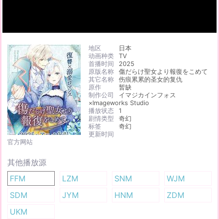
地区
日本
动画种类
TV
首播时间
2025
原版名称
傷だらけ聖女より報復をこめて
其它名称
伤痕累累的圣女的复仇
原作
暂缺
制作公司
イマジカインフォス
×Imageworks Studio
播放状态
1
剧情类型
奇幻
标签
奇幻
更新时间
官方网站
其他播放源
FFM
LZM
SNM
WJM
SDM
JYM
HNM
ZDM
UKM