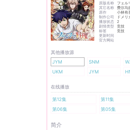
原版名称
フェル
其它名称
费尔马
原作
小林有
制作公司
ドメリ
播放状态
2
剧情类型
竞技
标签
竞技
更新时间
官方网站
其他播放源
JYM
SNM
W
UKM
JYM
H
在线播放
第12集
第11集
第06集
第05集
简介