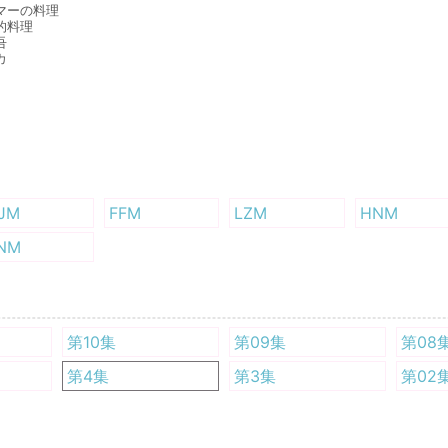
マーの料理
的料理
吾
カ
JM
FFM
LZM
HNM
NM
第10集
第09集
第08
第4集
第3集
第02