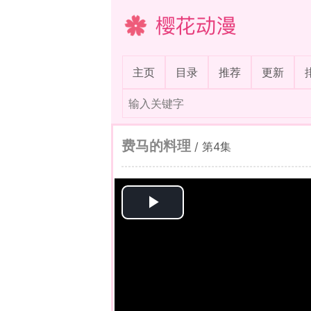
樱花动漫
(current)
主页
目录
推荐
更新
费马的料理
/
第4集