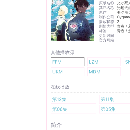
原版名称
光が死
其它名称
光逝去
原作
モクモ
制作公司
Cygame
播放状态
2
剧情类型
青春 / 
标签
青春 / 
更新时间
官方网站
其他播放源
FFM
LZM
S
UKM
MDM
在线播放
第12集
第11集
第06集
第05集
简介