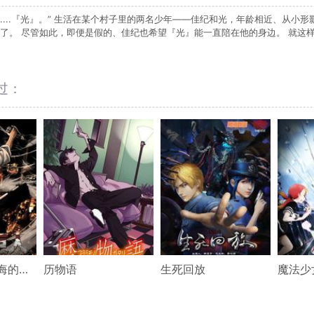
.....『光』。” 生活在某个村子里的两名少年——佳纪和光，年龄相近、从小
了。 尽管如此，即便是假的、佳纪也希望『光』能一直陪在他的身边。 就这
过：
进击的巨人 无悔的选择
历物语
生死回放
魔法少