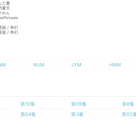
んだ夏
的夏天
クれん
sPictures
悬疑 / 奇幻
悬疑 / 奇幻
NM
WJM
JYM
HNM
第10集
第09集
第8集
第04集
第3集
第02