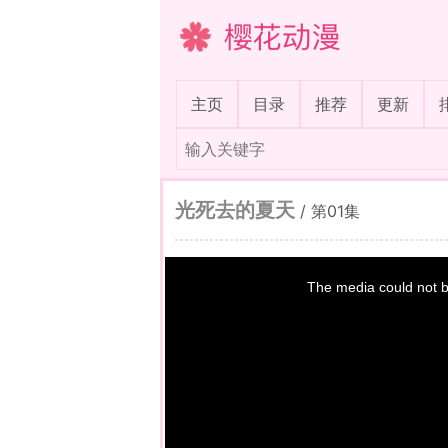
樱花动漫
(current)
主页
目录
推荐
更新
光死去的夏天
/
第01集