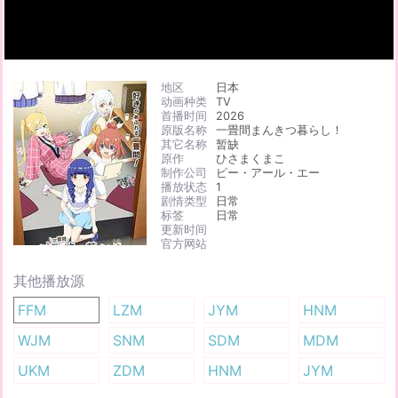
地区
日本
动画种类
TV
首播时间
2026
原版名称
一畳間まんきつ暮らし！
其它名称
暂缺
原作
ひさまくまこ
制作公司
ピー・アール・エー
播放状态
1
剧情类型
日常
标签
日常
更新时间
官方网站
其他播放源
FFM
LZM
JYM
HNM
WJM
SNM
SDM
MDM
UKM
ZDM
HNM
JYM