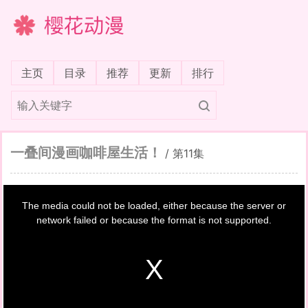
樱花动漫
(current)
主页
目录
推荐
更新
排行
一叠间漫画咖啡屋生活！
/
第11集