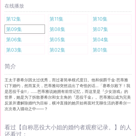
在线播放
第12集
第11集
第10集
第09集
第08集
第07集
第06集
第05集
第04集
第03集
第02集
第01集
简介
王太子赛希尔因太过优秀，而过著简单模式度日。他和侯爵千金·芭蒂雅
订下婚约，然而某天，芭蒂雅却突然说出了奇怪的话…「赛希尔殿下！我
是恶役千金!!」……芭蒂雅说她拥有前世记忆，而这里是『少女游戏』的
世界，她是为了拆散赛希尔和女主角的『恶役千金』。芭蒂雅以成为完美
反派并遭解除婚约为目标，横冲直撞的她开始将面对无聊生活的赛希尔一
次次卷入骚动之中——？
看过【自称恶役大小姐的婚约者观察记录。】的人
还看过：