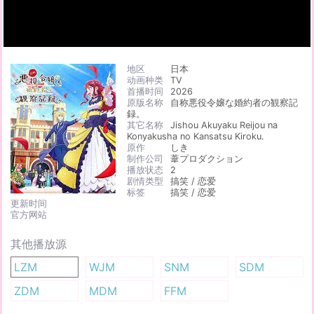
地区
日本
动画种类
TV
首播时间
2026
原版名称
自称悪役令嬢な婚約者の観察記
録。
其它名称
Jishou Akuyaku Reijou na
Konyakusha no Kansatsu Kiroku.
原作
しき
制作公司
葦プロダクション
播放状态
2
剧情类型
搞笑 / 恋爱
标签
搞笑 / 恋爱
更新时间
官方网站
其他播放源
LZM
WJM
SNM
SDM
ZDM
MDM
FFM