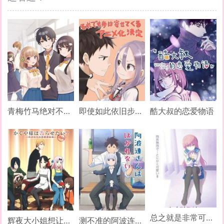
青梅竹马绝对不会输的恋爱喜剧
即使如此依旧步步进逼
酷大叔的恋爱物语
总之就是非常可爱 ～制服～
辉夜大小姐想让我告白～天才们的恋爱头脑战～ OVA
测不准的阿波连同学