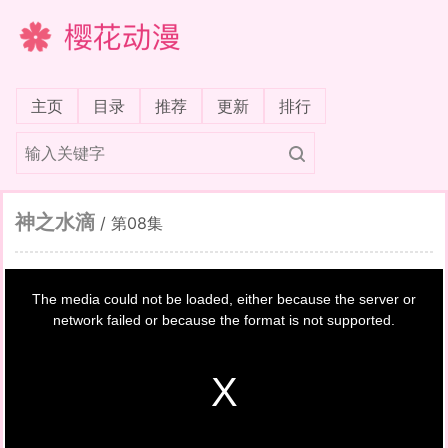
樱花动漫
(current)
主页
目录
推荐
更新
排行
神之水滴
/
第08集