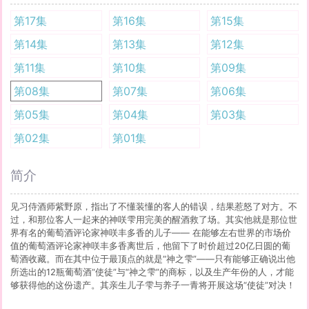
第17集
第16集
第15集
第14集
第13集
第12集
第11集
第10集
第09集
第08集
第07集
第06集
第05集
第04集
第03集
第02集
第01集
简介
见习侍酒师紫野原，指出了不懂装懂的客人的错误，结果惹怒了对方。不
过，和那位客人一起来的神咲雫用完美的醒酒救了场。其实他就是那位世
界有名的葡萄酒评论家神咲丰多香的儿子—— 在能够左右世界的市场价
值的葡萄酒评论家神咲丰多香离世后，他留下了时价超过20亿日圆的葡
萄酒收藏。而在其中位于最顶点的就是“神之雫”——只有能够正确说出他
所选出的12瓶葡萄酒“使徒”与“神之雫”的商标，以及生产年份的人，才能
够获得他的这份遗产。其亲生儿子雫与养子一青将开展这场“使徒”对决！