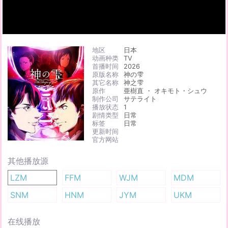
地区
日本
动画种类
TV
首播时间
2026
原版名称
神の雫
其它名称
神之雫
原作
亜樹直 ・ オキモト・シュウ
制作公司
サテライト
播放状态
1
剧情类型
日常
标签
日常
更新时间
官方网站
其他播放源
LZM
FFM
WJM
MDM
SNM
HNM
JYM
UKM
在线播放