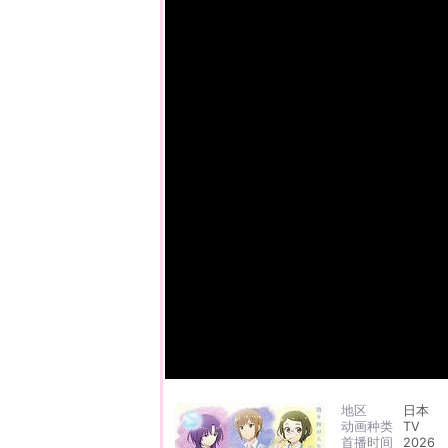
地区
日本
动画种类
TV
首播时间
2026