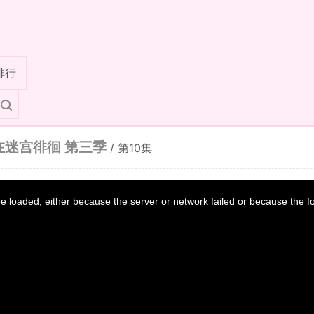
排行
迷宫徘徊 第三季
/
第10集