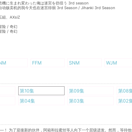
機に生まれ変わった俺は迷宮を彷徨う 3rd season
贩卖机的我今天也在迷宫徘徊 3rd Season / Jihanki 3rd Season
o五組、AXsiZ
冒险 / 奇幻
冒险 / 奇幻
NM
FFM
SNM
WJM
第10集
第09集
第08
第04集
第03集
第02
—！ 为了迎接新的伙伴，阿箱和拉蜜丝等人向下一个层级进发。然而，等待他