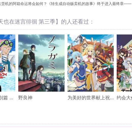
售货机的阿箱命运将会如何？《转生成自动贩卖机的故事》终于进入最终章——
天也在迷宫徘徊 第三季】的人还看过：
海贼王TV版特别篇 路飞篇 手掌岛的冒险
野良神
为美好的世界献上祝福！ 第二季
约会大