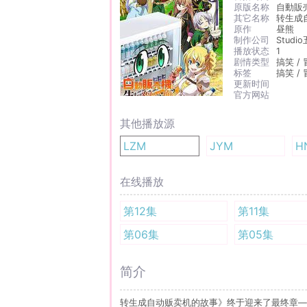
原版名称
自動販売
其它名称
转生成自动
原作
昼熊
制作公司
Studi
播放状态
1
剧情类型
搞笑 / 
标签
搞笑 / 
更新时间
官方网站
其他播放源
LZM
JYM
H
在线播放
第12集
第11集
第06集
第05集
简介
转生成自动贩卖机的故事》终于迎来了最终章—