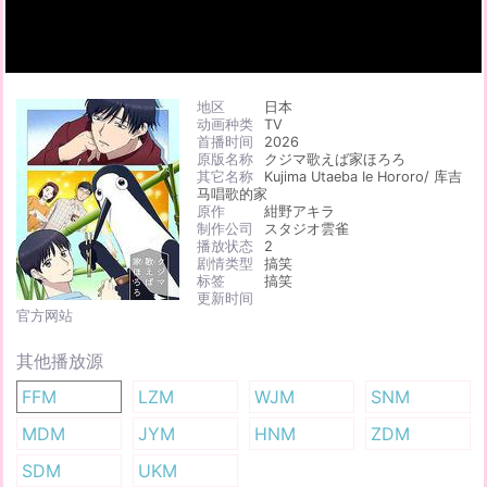
地区
日本
动画种类
TV
首播时间
2026
原版名称
クジマ歌えば家ほろろ
其它名称
Kujima Utaeba Ie Hororo/ 库吉
马唱歌的家
原作
紺野アキラ
制作公司
スタジオ雲雀
播放状态
2
剧情类型
搞笑
标签
搞笑
更新时间
官方网站
其他播放源
FFM
LZM
WJM
SNM
MDM
JYM
HNM
ZDM
SDM
UKM