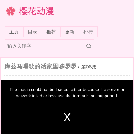
樱花动漫
(current)
主页
目录
推荐
更新
排行
库兹马唱歌的话家里哆啰啰
/
第08集