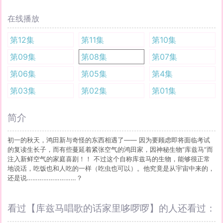
在线播放
第12集
第11集
第10集
第09集
第08集
第07集
第06集
第05集
第4集
第03集
第02集
第01集
简介
初一的秋天，鸿田新与奇怪的东西相遇了—— 因为要顾虑即将面临考试
的复读生长子，而有些蔓延着紧张空气的鸿田家，因神秘生物“库兹马”而
注入新鲜空气的家庭喜剧！！ 不过这个自称库兹马的生物，能够很正常
地说话，吃饭也和人吃的一样（吃虫也可以）。他究竟是从宇宙中来的，
还是说………………………？
看过【库兹马唱歌的话家里哆啰啰】的人还看过：