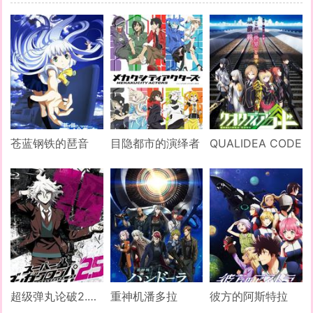
苍蓝钢铁的琶音
目隐都市的演绎者
QUALIDEA CODE
超级弹丸论破2.5 狛枝凪斗与世界的破坏者
重神机潘多拉
彼方的阿斯特拉