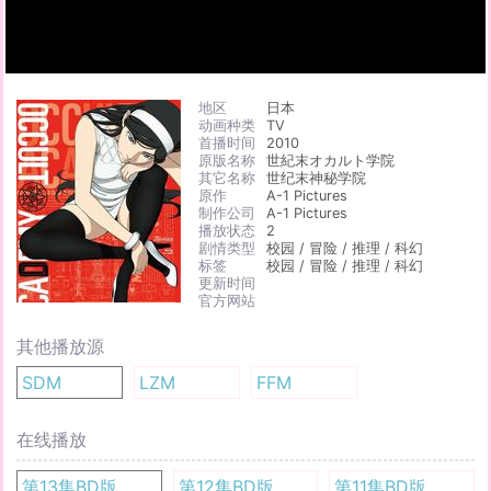
地区
日本
动画种类
TV
首播时间
2010
原版名称
世紀末オカルト学院
其它名称
世纪末神秘学院
原作
A-1 Pictures
制作公司
A-1 Pictures
播放状态
2
剧情类型
校园 / 冒险 / 推理 / 科幻
标签
校园 / 冒险 / 推理 / 科幻
更新时间
官方网站
其他播放源
SDM
LZM
FFM
在线播放
第13集BD版
第12集BD版
第11集BD版