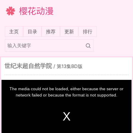
樱花动漫
(current)
主页
目录
推荐
更新
排行
世纪末超自然学院
/
第13集BD版