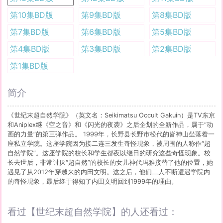
第10集BD版
第9集BD版
第8集BD版
第7集BD版
第6集BD版
第5集BD版
第4集BD版
第3集BD版
第2集BD版
第1集BD版
简介
《世纪末超自然学院》（英文名：Seikimatsu Occult Gakuin）是TV东京
和Aniplex继《空之音》和《闪光的夜袭》之后企划的全新作品，属于“动
画的力量”的第三弹作品。 1999年，长野县长野市松代的皆神山坐落着一
座私立学院。这座学院因为接二连三发生奇怪现象，被周围的人称作“超
自然学院”。这座学院的校长和学生都夜以继日的研究这些奇怪现象。校
长去世后，非常讨厌“超自然”的校长的女儿神代玛雅接替了他的位置，她
遇见了从2012年穿越来的内田文明。这之后，他们二人不断遭遇学院内
的奇怪现象，最后终于得知了内田文明回到1999年的理由。
看过【世纪末超自然学院】的人还看过：