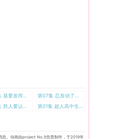
第08集 葵要发挥超越想象的技术! 1080P
第07集 忍发动了忍者的直觉 1080P
第02集 胜人要认真赚钱了 1080P
第01集 超人高中生们好像来到了异世界! 1080P
由project No.9负责制作，于2019年