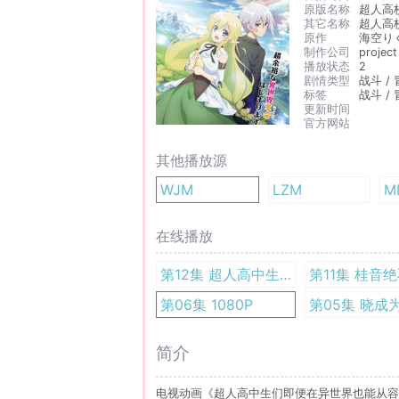
原版名称
超人高
其它名称
超人高
原作
海空り
制作公司
project
播放状态
2
剧情类型
战斗 / 
标签
战斗 / 
更新时间
官方网站
其他播放源
WJM
LZM
M
在线播放
第12集 超人高中生们即便在异世界也能从容生存 1080P
第06集 1080P
简介
电视动画《超人高中生们即便在异世界也能从容生存