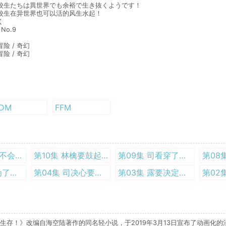
校生たちは異世界でも余裕で生き抜くようです！
校生在异世界也可以活的风生水起！
く
 No.9
冒险 / 奇幻
冒险 / 奇幻
DM
FFM
第11集 桂音绝不会原谅坏孩子 1080P
第10集 林檎要鼓起勇气成为猎人 1080P
第09集 司看穿了一切! 1080P
第05集 晓成为了上帝晓 1080P
第04集 司决心要改变世界 720P
第03集 露要决定自己的价值! 1080P
！》改编自海空陆著作的同名轻小说，于2019年3月13日宣布了动画化的消息。动画