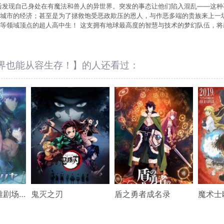
后发现自己身处在有魔法和兽人的异世界。突发的事态让他们陷入混乱——这
城市的经济；甚至是为了拯救饱受恶政欺压的恩人，与作恶多端的贵族来上一
等领域顶点的超人高中生！ 这支拥有地球最高度的智慧与技术的梦幻队伍，
界也能从容生存！】的人还看过：
魔法少女伊莉雅剧场版 雪下的誓言
鬼灭之刃
盾之勇者成名录
魔术士