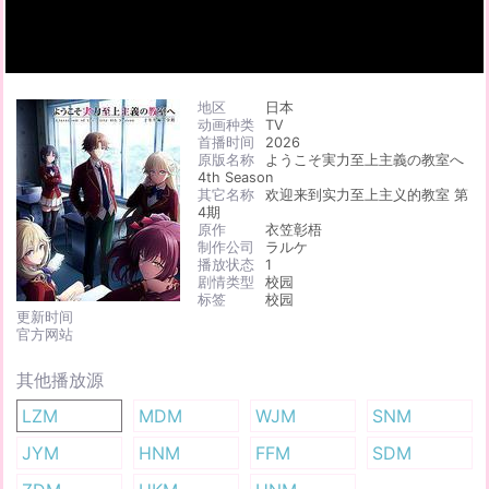
地区
日本
动画种类
TV
首播时间
2026
原版名称
ようこそ実力至上主義の教室へ
4th Season
其它名称
欢迎来到实力至上主义的教室 第
4期
原作
衣笠彰梧
制作公司
ラルケ
播放状态
1
剧情类型
校园
标签
校园
更新时间
官方网站
其他播放源
LZM
MDM
WJM
SNM
JYM
HNM
FFM
SDM