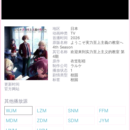
地区
日本
动画种类
TV
首播时间
2026
原版名称
ようこそ実力至上主義の教室へ
4th Season
其它名称
欢迎来到实力至上主义的教室 第
4期
原作
衣笠彰梧
制作公司
ラルケ
播放状态
1
剧情类型
校园
标签
校园
更新时间
官方网站
其他播放源
WJM
LZM
SNM
FFM
MDM
ZDM
SDM
JYM