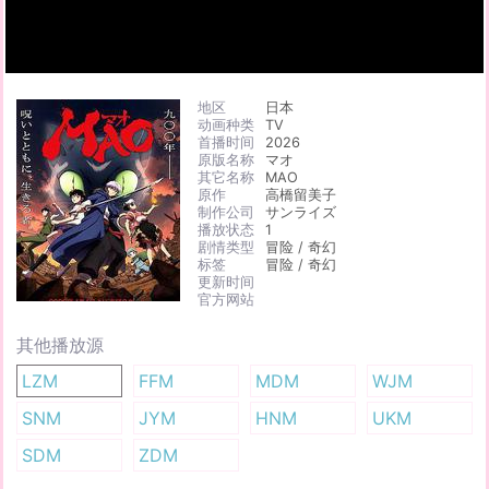
地区
日本
动画种类
TV
首播时间
2026
原版名称
マオ
其它名称
MAO
原作
高橋留美子
制作公司
サンライズ
播放状态
1
剧情类型
冒险 / 奇幻
标签
冒险 / 奇幻
更新时间
官方网站
其他播放源
LZM
FFM
MDM
WJM
SNM
JYM
HNM
UKM
SDM
ZDM