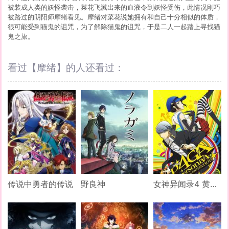
被装成人类的妖怪袭击，菜花飞溅出来的血液令到妖怪受伤，此情况刚巧
被路过的阴阳师摩绪看见。摩绪对菜花说她拥有和自己十分相似的体质，
很可能受到猫鬼的诅咒，为了解除猫鬼的诅咒，于是二人一起踏上寻找猫
鬼之旅。
看过【摩绪】的人还看过：
传说中勇者的传说
野良神
女神异闻录4 黄金版