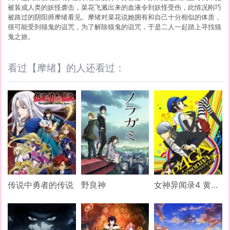
被装成人类的妖怪袭击，菜花飞溅出来的血液令到妖怪受伤，此情况刚巧
被路过的阴阳师摩绪看见。摩绪对菜花说她拥有和自己十分相似的体质，
很可能受到猫鬼的诅咒，为了解除猫鬼的诅咒，于是二人一起踏上寻找猫
鬼之旅。
看过【摩绪】的人还看过：
传说中勇者的传说
野良神
女神异闻录4 黄金版