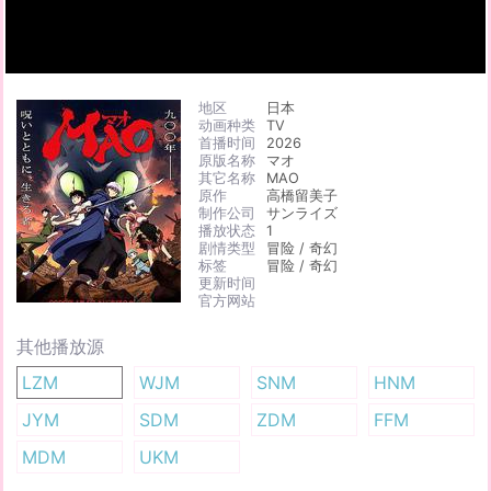
地区
日本
动画种类
TV
首播时间
2026
原版名称
マオ
其它名称
MAO
原作
高橋留美子
制作公司
サンライズ
播放状态
1
剧情类型
冒险 / 奇幻
标签
冒险 / 奇幻
更新时间
官方网站
其他播放源
LZM
WJM
SNM
HNM
JYM
SDM
ZDM
FFM
MDM
UKM